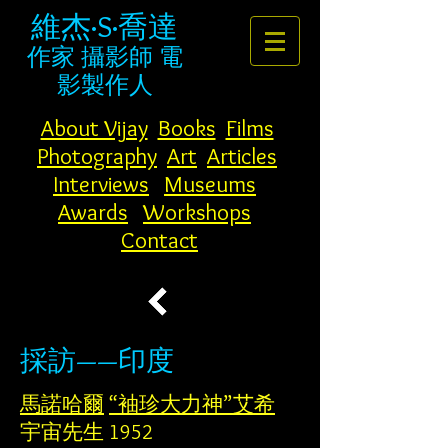
維杰·S·喬達
作家
攝影師
電
影製作人
About Vijay
Books
Films
Photography
Art
Articles
Interviews
Museums
Awards
Workshops
Contact
採訪——印度
馬諾哈爾
“袖珍大力神”艾希
宇宙先生 1952