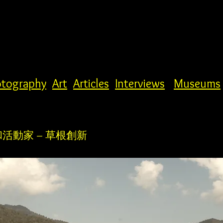
tography
Art
Articles
Interviews
Museums
和活動家 – 草根創新