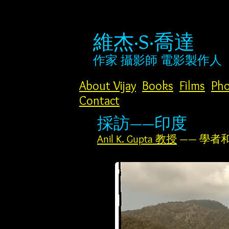
維杰·S·喬達
作家
攝影師
電影製作人
About Vijay
Books
Films
Pho
Contact
採訪——印度
Anil K. Gupta 教授
—— 學者