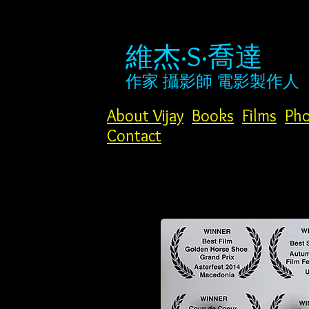
維杰·S·喬達
作家
攝影師
電影製作人
About Vijay
Books
Films
Pho
Contact