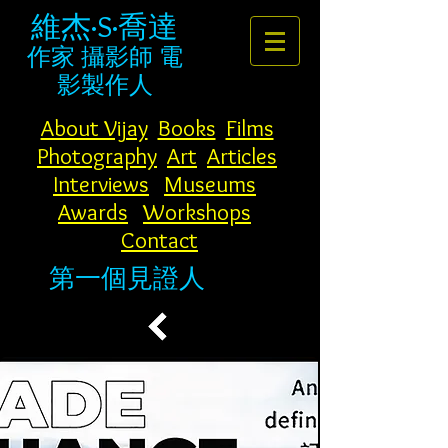
維杰·S·喬達
作家
攝影師
電
影製作人
About Vijay
Books
Films
Photography
Art
Articles
Interviews
Museums
Awards
Workshops
Contact
第一個見證人