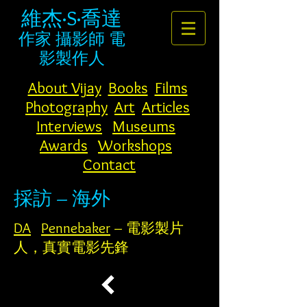
維杰·S·喬達
作家
攝影師
電
影製作人
About Vijay
Books
Films
Photography
Art
Articles
Interviews
Museums
Awards
Workshops
Contact
採訪 – 海外
DA
Pennebaker
– 電影製片
人，真實電影先鋒