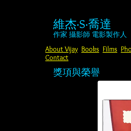
維杰·S·喬達
作家
攝影師
電影製作人
About Vijay
Books
Films
Pho
Contact
獎項與榮譽