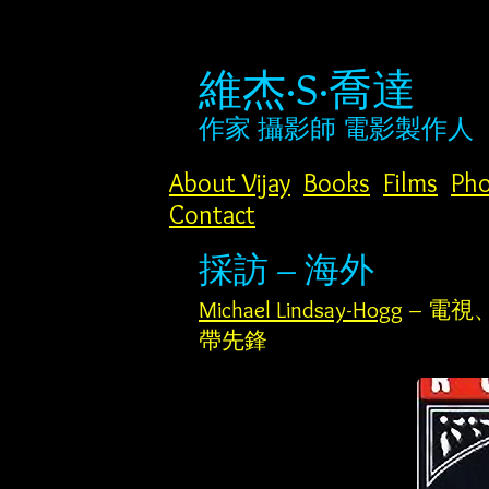
維杰·S·喬達
作家
攝影師
電影製作人
About Vijay
Books
Films
Pho
Contact
採訪 – 海外
Michael Lindsay-Hogg
– 電
帶先鋒