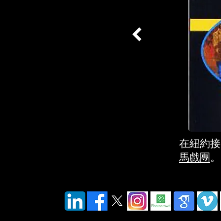
在紐約接
馬戲團
。