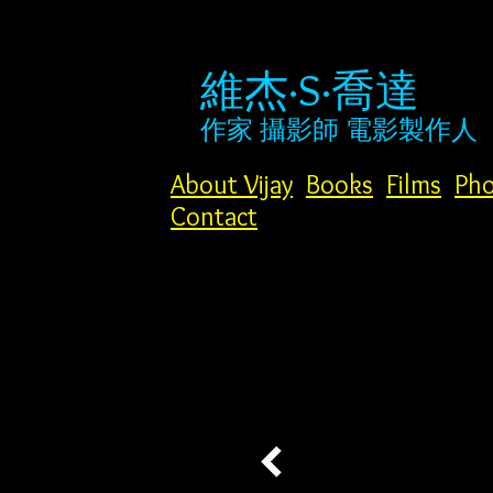
維杰·S·喬達
作家
攝影師
電影製作人
About Vijay
Books
Films
Pho
Contact